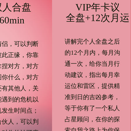
双人合盘
VIP年卡
​议
全盘+12次月运
60min
讲解完个人全盘之后
于情侣，可以判断
的12个月内，每月沟
彼此正缘，你靠
通一次，给你当月行
拿捏对方，对方
动建议，指出每月幸
图你什么，对方
运位和雷区，提供精
还有其他人，关
准到日的吉凶参考，
能遇到的危机以
等于你有了一个私人
机发生时间点；
占星顾问，在你的探
合伙人，可以判
索自我之路上为你保