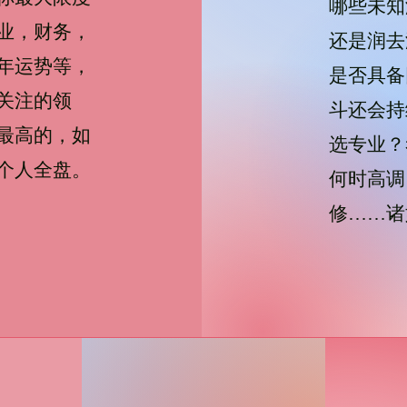
哪些未知
业，财务，
还是润去
年运势等，
是否具备
关注的领
斗还会持
最高的，如
选专业？
个人全盘。
何时高调
修……诸