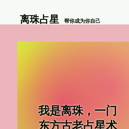
离珠占星
帮你成为你自己
我是
离珠
，一门
东方古老占星术