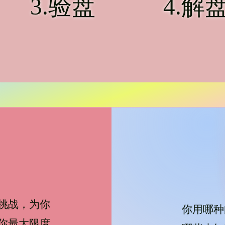
​3.验盘
​4.解
挑战，为你
你用哪种
你最大限度