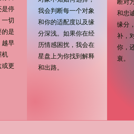
断对
还是停
我会判断每一个对象
和忠
，一切
和你的适配度以及缘
缘分
要的是
分深浅。如果你在经
补，
，越早
历情感困扰，我会在
你，
握机
星盘上为你找到解释
衰。
盘或更
和出路。