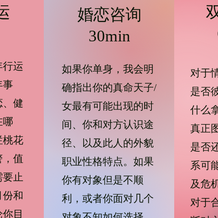
运
​婚恋咨询
30min
年行运
​如果你单身，我会明
​​对
年事
确指出你的真命天子/
是否
恋、健
女最有可能出现的时
什么
在哪
间、你和对方认识途
真正
烂桃花
径、以及此人的外貌
是否
警，值
职业性格特点。如果
系可
需要止
你有对象但是不顺
及危
月份和
利，或者你面对几个
对于
论你目
对象不知如何选择，