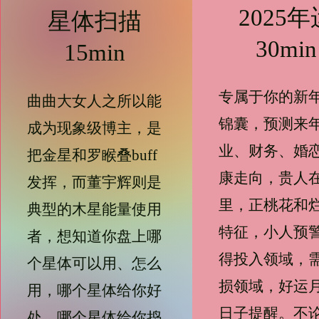
2025年
星体扫描
30min
15min
专属于你的新
曲曲大女人之所以能
锦囊，预测来
成为现象级博主，是
业、财务、婚
把金星和罗睺叠buff
康走向，贵人
发挥，而董宇辉则是
里，正桃花和
典型的木星能量使用
特征，小人预
者，想知道你盘上哪
得投入领域，
个星体可以用、怎么
损领域，好运
用，哪个星体给你好
日子提醒。不
处，哪个星体给你捣