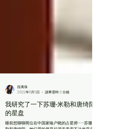
段离珠
2022年11月5日
讀畢需時 3 分鐘
我研究了一下苏珊·米勒和唐绮阳