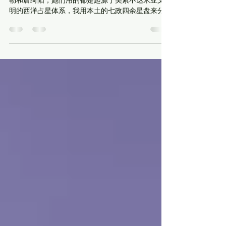
的星盘
睡前想聊聊两位在中国家喻户晓的占星师——苏珊·米
勒和唐绮阳，她们用的都是起源于美索不达米亚文
明的西洋占星体系，我用本土的七政四余星盘来分
析她们为什么那么红。