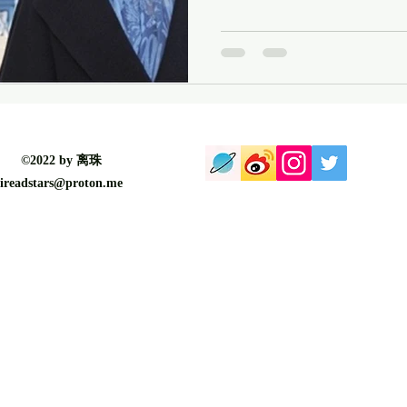
©2022 by 离珠
ireadstars@proton.me