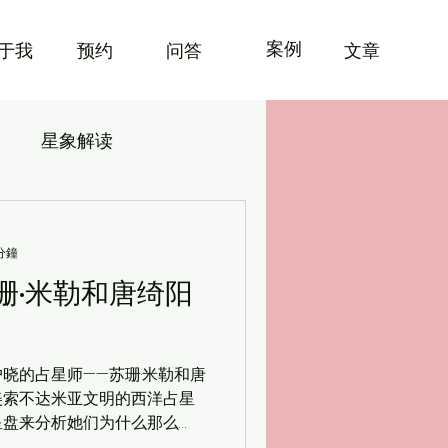
案例
关于我
​预约
​问答
文章
月
星象解读
分鐘
珊·米勒和唐绮阳
晓的占星师——苏珊·米勒和唐
美索不达米亚文明的西洋占星
星盘来分析她们为什么那么