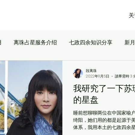
​
用
离珠占星服务介绍
七政四余知识分享
新
段离珠
2022年11月5日
讀畢需時 3 
我研究了一下苏
的星盘
睡前想聊聊两位在中国家喻户
绮阳，她们用的都是起源于
体系，我用本土的七政四余
红。